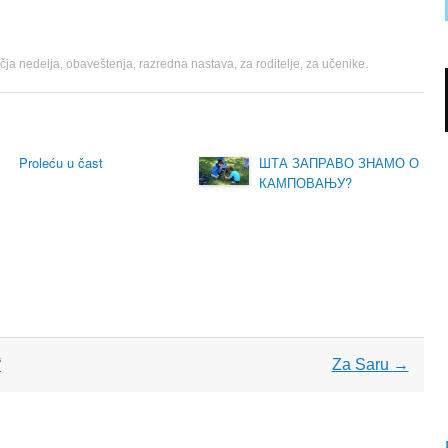
čja nedelja
,
obaveštenja
,
razredna nastava
,
za roditelje
,
za učenike
.
Proleću u čast
ШТА ЗАПРАВО ЗНАМО О
КАМПОВАЊУ?
“
Za Saru
→