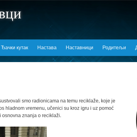
вци
Ђачки кутак
Настава
Наставници
Родитељи
sustvovali smo radionicama na temu reciklaže, koje je
s hladnom vremenu, učenici su kroz igru i uz pomoć
i osnovna znanja o reciklaži.