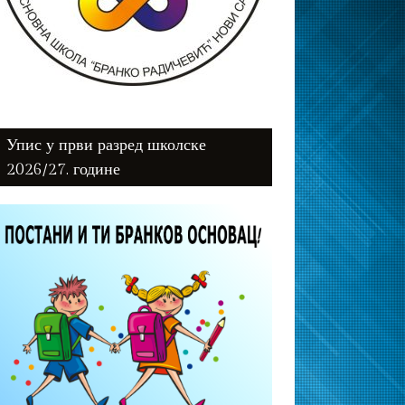
Упис у први разред школске
2026/27. године