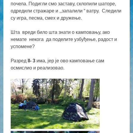
почела. Подигли смо заставу, склопили шаторе,
одредили стражаре и ,,запалили “ ватру. Следили
су игра, песма, смех и дружење.
Шта вреди било шта знати о камповању, ако
немате некoга да поделите узбуђење, радост и
успомене?
Разред
II- 3
има, јер је ово камповање сам
осмислио и реализовао.