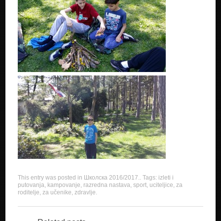
This entry was posted in
Школска 2016/2017.
. Tags:
izleti i
putovanja
,
kampovanje
,
razredna nastava
,
sport
,
uciteljice
,
za
roditelje
,
za učenike
,
zdravlje
.