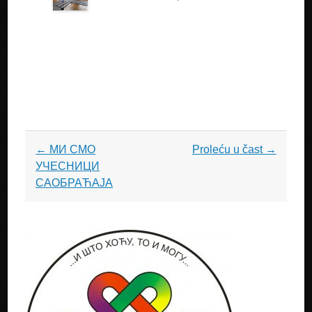
Post
←
МИ СМО
Proleću u čast
→
navigation
УЧЕСНИЦИ
САОБРАЋАЈА