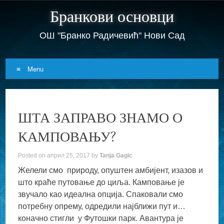
Бранкови основци
ОШ "Бранко Радичевић" Нови Сад
Menu
Skip
to
ШТА ЗАПРАВО ЗНАМО О
content
КАМПОВАЊУ?
Posted on
април 25, 2017
by
Tanja Gagic
Желели смо природу, опуштен амбијент, изазов и
што краће путовање до циља. Камповање је
звучало као идеална опција. Спаковали смо
потребну опрему, одредили најближи пут и…
коначно стигли у Футошки парк. Авантура је