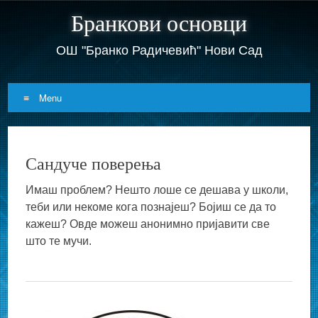
Бранкови основци
ОШ "Бранко Радичевић" Нови Сад
Menu
Skip
to
Сандуче поверења
content
Имаш проблем? Нешто лоше се дешава у школи,
теби или некоме кога познајеш? Бојиш се да то
кажеш? Овде можеш анонимно пријавити све
што те мучи.