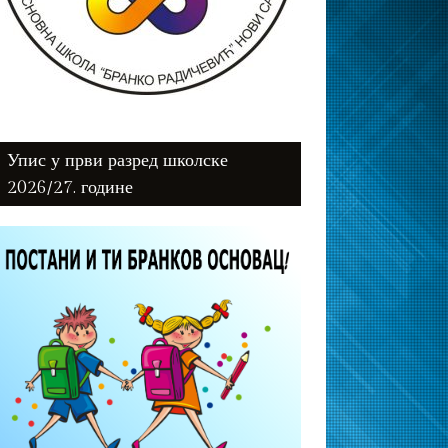
Упис у први разред школске
2026/27. године