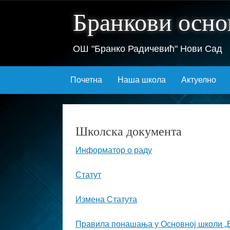
Бранкови осно
ОШ "Бранко Радичевић" Нови Сад
Skip
Почетна
Наша школа
Актуелно
to
content
Школска документа
Информатор о раду
Статут
Измена Статута
Правила понашања у Основној школи „