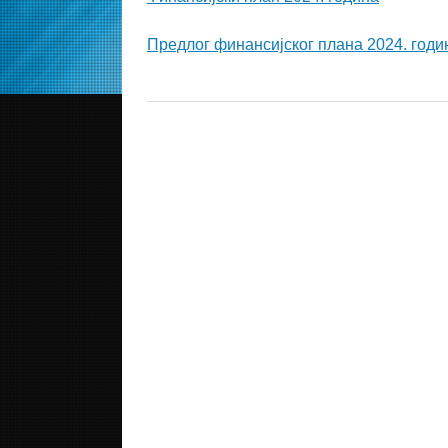
Предлог финансијског плана 2024. годи