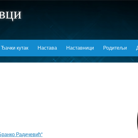
вци
Ђачки кутак
Настава
Наставници
Родитељи
Бранко Радичевић“