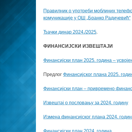
Правилник о употреби моблиних телефон
комуникације у ОШ „Бранко Радичевић“
Ђачки динар 2024./2025
.
ФИНАНСИЈСКИ ИЗВЕШТАЈИ
Финансијски план 2025. година – усвоје
Предлог
Финансијског плана 2025. годи
Финансијски план – привремено финанс
Извештај о пословању за 2024. годину
Измена финансијског плана 2024. годин
Финансијски план 2024. година