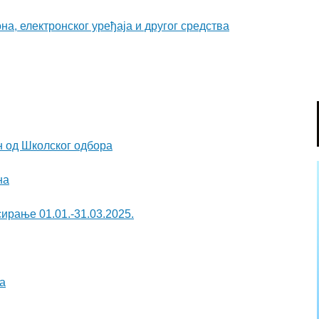
а, електронског уређаја и другог средства
н од Школског одбора
на
ирање 01.01.-31.03.2025.
а