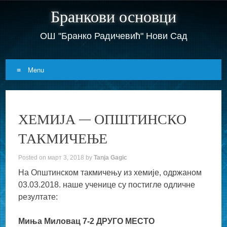
Бранкови основци
ОШ "Бранко Радичевић" Нови Сад
Menu
Skip
to
ХЕМИЈА – ОПШТИНСКО
content
ТАКМИЧЕЊЕ
Posted on
март 3, 2018
by
Tanja Gagic
На Општинском такмичењу из хемије, одржаном
03.03.2018. наше ученице су постигле одличне
резултате:
Миња Миловац 7-2 ДРУГО МЕСТО