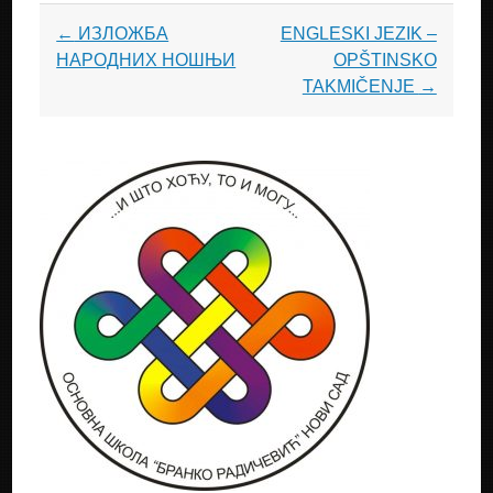
Post
←
ИЗЛОЖБА
ENGLESKI JEZIK –
navigation
НАРОДНИХ НОШЊИ
OPŠTINSKO
TAKMIČENJE
→