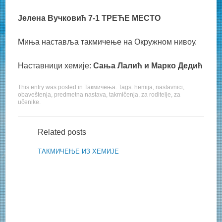
Јелена Вучковић 7-1 ТРЕЋЕ МЕСТО
Миња наставља такмичење на Окружном нивоу.
Наставници хемије:
Сања Лалић и Марко Дедић
This entry was posted in
Такмичења
. Tags:
hemija
,
nastavnici
,
obaveštenja
,
predmetna nastava
,
takmičenja
,
za roditelje
,
za
učenike
.
Related posts
ТАКМИЧЕЊЕ ИЗ ХЕМИЈЕ