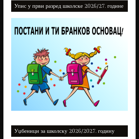
Упис у први разред школске 2026/27. године
Уџбеници за школску 2026/2027. годину