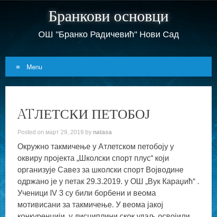
Бранкови основци
ОШ "Бранко Радичевић" Нови Сад
Menu
Skip
to
ATЛЕТСКИ ПЕТОБОЈ
content
Posted on
март 29, 2019
by
natasa
Окружно такмичење у Атлетском петобоју у
оквиру пројекта „Школски спорт плус“ који
организује Савез за школски спорт Војводине
одржано је у петак 29.3.2019. у ОШ „Вук Караџић“ .
Ученици IV 3 су били борбени и веома
мотивисани за такмичење. У веома јакој
конкуренцији, у дисциплини скок удаљ освојили