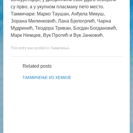
су прво, а у укупном пласману пето место.
Такмичари: Марко Таушан, Анђела Микуш,
Зорана Милинковић, Лана Бјелогрлић, Чарна
Мудринић, Теодора Триван, Богдан Богдановић,
Марк Немцев, Вук Протић и Вук Јанковић.
This entry was posted in
Такмичења
.
Related posts
ТАКМИЧЕЊЕ ИЗ ХЕМИЈЕ