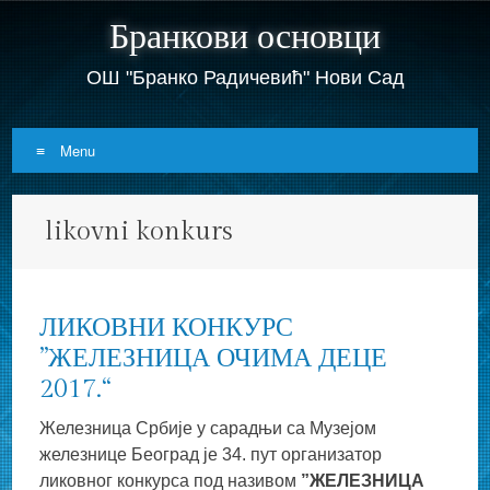
Бранкови основци
ОШ "Бранко Радичевић" Нови Сад
Menu
Skip
likovni konkurs
to
content
ЛИКОВНИ КОНКУРС
”ЖЕЛЕЗНИЦА ОЧИМА ДЕЦЕ
2017.“
Железница Србије у сарадњи сa Музејом
железнице Београд је 34. пут организатор
ликовног конкурса под називом
”ЖЕЛЕЗНИЦА