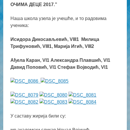
ОЧИМА ДЕЦЕ 2017.”
Наша школа узела је учешће, и то радовима
ученика:
Исидора Дикосављевић, VIII1 Милица
Трифуновић, VIII1, Марија Игић, VIII2
Ађела Каран, VI1 Александра Плавшић, VI1
Давид Поповић, VI1 Стефан Војводић, VI1
У саставу жирија били су:
мр академски сликар Ненад Војичић