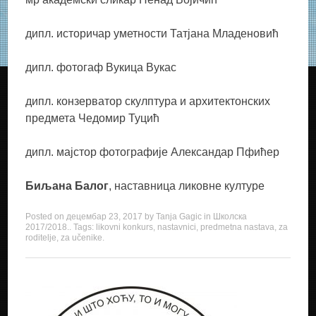
дипл. историчар уметности Татјана Младеновић
дипл. фотогаф Вукица Вукас
дипл. конзерватор скулптура и архитектонских
предмета Чедомир Туцић
дипл. мајстор фотографије Александар Пфићер
Биљана Балог
, наставница ликовне културе
Posted on
децембар 23, 2017
by
Tanja Gagic
in
Школска
2017/2018.
. Tags:
likovni konkurs
,
nastavnici
,
predmetna nastava
,
za
roditelje
,
za učenike
.