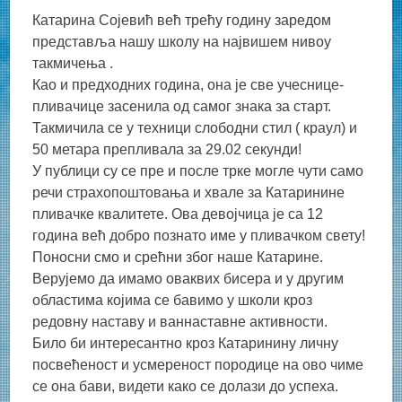
Катарина Сојевић већ трећу годину заредом
представља нашу школу на највишем нивоу
такмичења .
Као и предходних година, она је све учеснице-
пливачице засенила од самог знака за старт.
Такмичила се у техници слободни стил ( краул) и
50 метара препливала за 29.02 секунди!
У публици су се пре и после трке могле чути само
речи страхопоштовања и хвале за Катаринине
пливачке квалитете. Ова девојчица је са 12
година већ добро познато име у пливачком свету!
Поносни смо и срећни због наше Катарине.
Верујемо да имамо оваквих бисера и у другим
областима којима се бавимо у школи кроз
редовну наставу и ваннаставне активности.
Било би интересантно кроз Катаринину личну
посвећеност и усмереност породице на ово чиме
се она бави, видети како се долази до успеха.