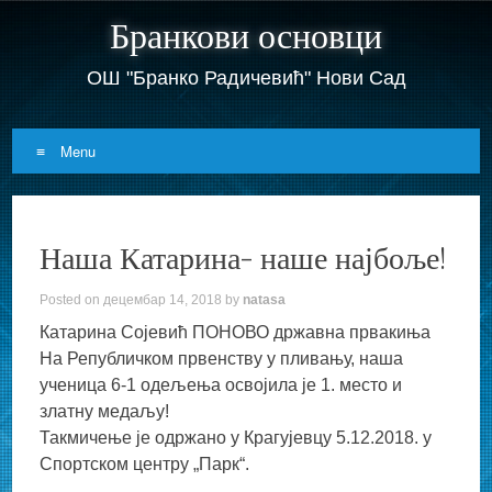
Бранкови основци
ОШ "Бранко Радичевић" Нови Сад
Menu
Skip
to
Наша Катарина- наше најбоље!
content
Posted on
децембар 14, 2018
by
natasa
Катарина Сојевић ПОНОВО државна првакиња
На Републичком првенству у пливању, наша
ученица 6-1 одељења освојила је 1. место и
златну медаљу!
Такмичење је одржано у Крагујевцу 5.12.2018. у
Спортском центру „Парк“.