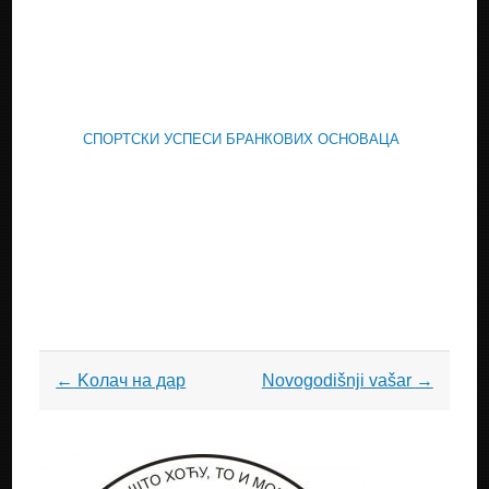
СПОРТСКИ УСПЕСИ БРАНКОВИХ ОСНОВАЦА
Post
←
Kолач на дар
Novogodišnji vašar
→
navigation