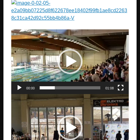
Прегледач
видео
записа
00:00
01:08
Прегледач
видео
записа