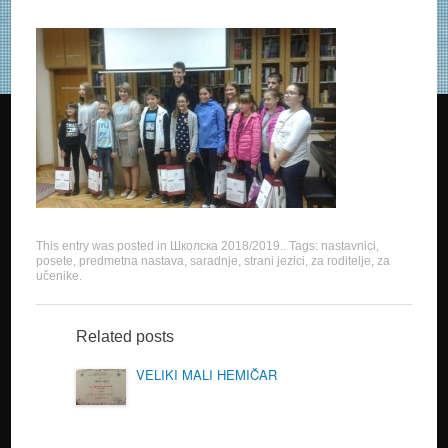
This entry was posted in
Школска 2018/2019.
. Tags:
nastavnici
,
posete
,
predmetna nastava
,
saradnje
,
strani jezici
,
za roditelje
,
za
učenike
.
Related posts
VELIKI MALI HEMIČAR