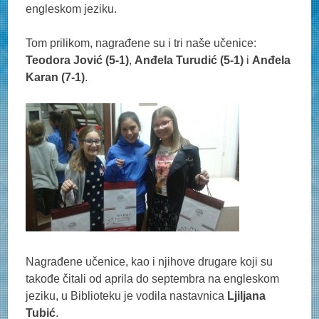
engleskom jeziku.
Tom prilikom, nagrađene su i tri naše učenice:
Teodora Jović (5-1)
,
Anđela Turudić (5-1)
i
Anđela
Karan (7-1)
.
Nagrađene učenice, kao i njihove drugare koji su
takođe čitali od aprila do septembra na engleskom
jeziku, u Biblioteku je vodila nastavnica
Ljiljana
Tubić
.