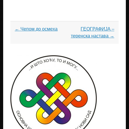
Post
←
Чепом до осмеха
ГЕОГРАФИЈА –
navigation
теренска настава
→