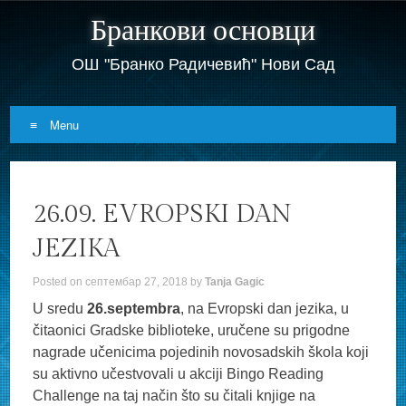
Бранкови основци
ОШ "Бранко Радичевић" Нови Сад
Menu
Skip
to
26.09. EVROPSKI DAN
content
JEZIKA
Posted on
септембар 27, 2018
by
Tanja Gagic
U sredu
26.septembra
, na Evropski dan jezika, u
čitaonici Gradske biblioteke, uručene su prigodne
nagrade učenicima pojedinih novosadskih škola koji
su aktivno učestvovali u akciji Bingo Reading
Challenge na taj način što su čitali knjige na