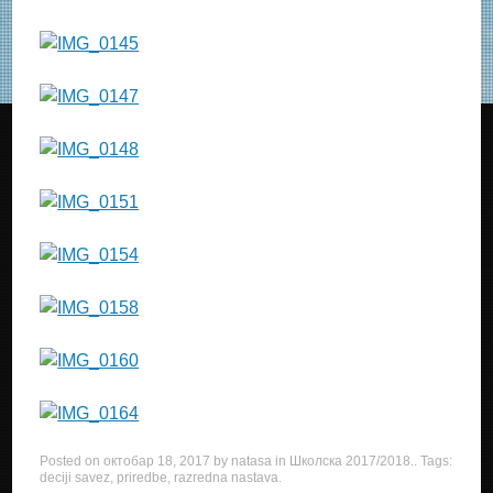
Posted on
октобар 18, 2017
by
natasa
in
Школска 2017/2018.
. Tags:
deciji savez
,
priredbe
,
razredna nastava
.