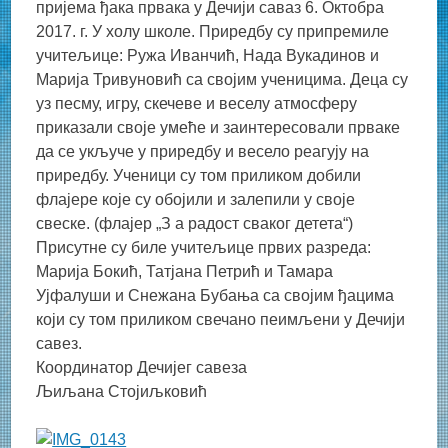
пријема ђака првака у Дечији саваз 6. Октобра
2017. г. У холу школе. Приредбу су припремиле
учитељице: Ружа Иванчић, Нада Вукадинов и
Марија Тривуновић са својим ученицима. Деца су
уз песму, игру, скечеве и веселу атмосферу
приказали своје умеће и заинтересовали прваке
да се укључе у приредбу и весело реагују на
приредбу. Ученици су том приликом добили
флајере које су обојили и залепили у своје
свеске. (флајер „З а радост сваког детета“)
Присутне су биле учитељице првих разреда:
Марија Бокић, Татјана Петрић и Тамара
Ујфалуши и Снежана Бубања са својим ђацима
који су том приликом свечано пеимљени у Дечији
савез.
Координатор Дечијег савеза
Љиљана Стојиљковић