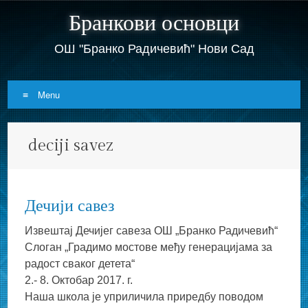
Бранкови основци
ОШ "Бранко Радичевић" Нови Сад
Menu
Skip
deciji savez
to
content
Дечији савез
Извештај Дечијег савеза ОШ „Бранко Радичевић“
Слоган „Градимо мостове међу генерацијама за
радост сваког детета“
2.- 8. Октобар 2017. г.
Наша школа је уприличила приредбу поводом