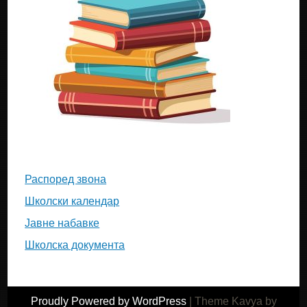
Распоред звона
Школски календар
Јавне набавке
Школска документа
Proudly Powered by WordPress
|
Theme Kavya by