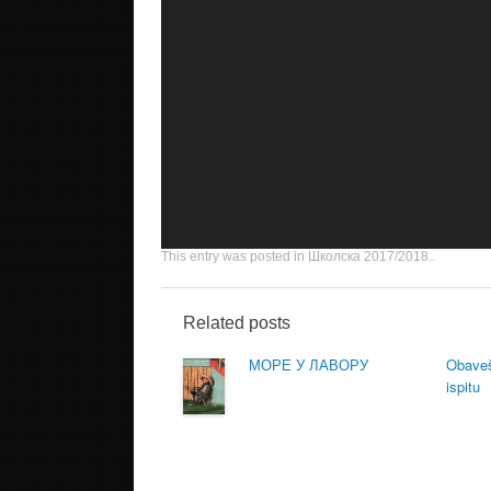
This entry was posted in
Школска 2017/2018.
.
Related posts
МОРЕ У ЛАВОРУ
Obaveš
ispitu