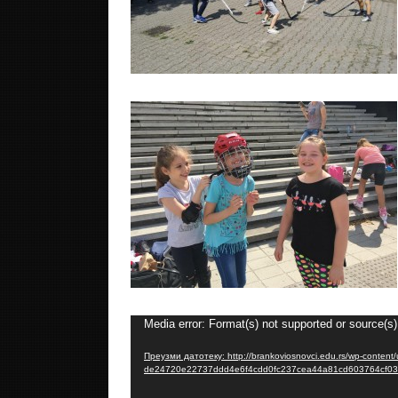
Прегледач
Media error: Format(s) not supported or source(s)
видео
Преузми датотеку: http://brankoviosnovci.edu.rs/wp-content
записа
de24720e22737ddd4e6f4cdd0fc237cea44a81cd603764cf03d