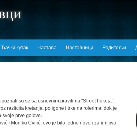
вци
Ђачки кутак
Настава
Наставници
Родитељи
3 upoznali su se sa osnovnim pravilima “Street hokeja”.
 razlicita kretanja, poligone i trke na rolerima, dok je
a svoje prve golove.
ović i Moniku Cvijić, ovo je bilo jedno novo i zanimljivo