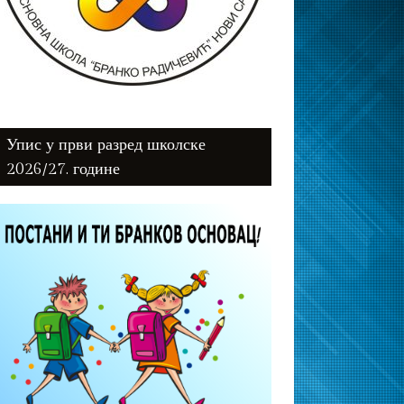
Упис у први разред школске
2026/27. године