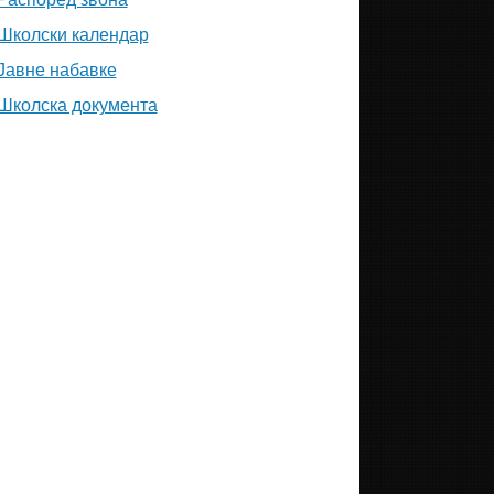
Школски календар
Јавне набавке
Школска документа