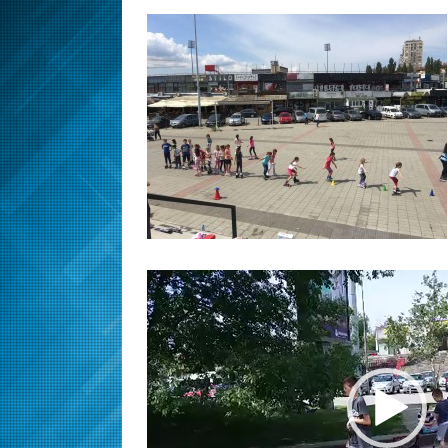
Прегледач
видео
записа