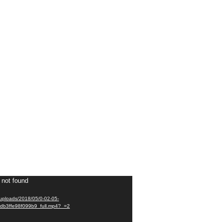
 not found
/uploads/2018/05/0-02-05-
b3ffe98f099b9_full.mp4?_=2