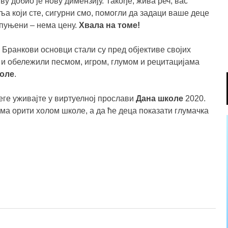
ву добио је нову димензију. Такође, жива реч, вас
а који сте, сигурни смо, помогли да задаци ваше деце
спуњени – нема цену.
Хвала на томе!
Бранкови основци стали су пред објективе својих
 и обележили песмом, игром, глумом и рецитацијама
оле
.
ге уживајте у виртуелној прослави
Дана школе
2020.
ма орити холом школе, а да ће деца показати глумачка