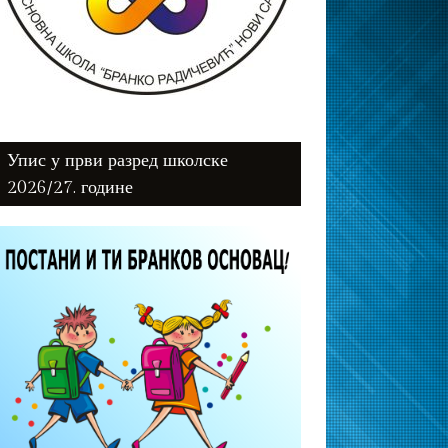
Упис у први разред школске
2026/27. године