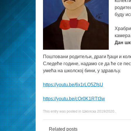
колекти
родитељ
буду и
Храбри 
камера
Дан шк
Поштовани родитељи, драги ђаци и коле
Следеће године, надамо се да ће се пес
умећа на школској бини, у здрављу.
https://youtu.be/6x1rLO5ZfsU
https://youtu.be/cOr0K1RTt3w
This entry was posted in
Школска 2019/2020.
.
Related posts