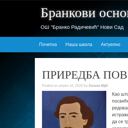
Бранкови осно
ОШ "Бранко Радичевић" Нови Сад
Skip
Почетна
Наша школа
Актуелно
to
content
ПРИРЕДБА ПО
Posted on
април 16, 2020
by
Zorana Mijić
Као што
посвећ
редова
истраж
да се т