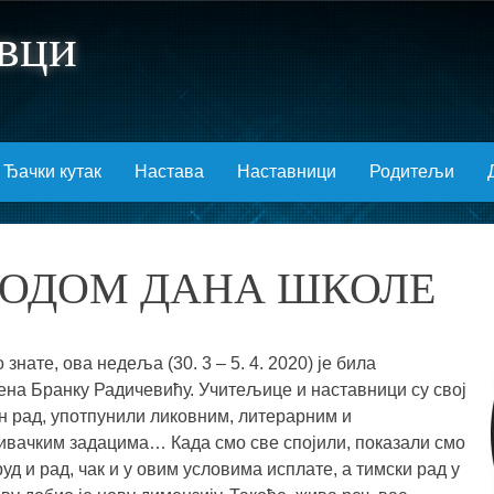
вци
Ђачки кутак
Настава
Наставници
Родитељи
ВОДОМ ДАНА ШКОЛЕ
 знате, ова недеља (30. 3 – 5. 4. 2020) је била
ена Бранку Радичевићу. Учитељице и наставници су свој
н рад, употпунили ликовним, литерарним и
ивачким задацима… Када смо све спојили, показали смо
руд и рад, чак и у овим условима исплате, а тимски рад у