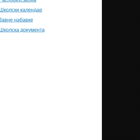
Школски календар
Јавне набавке
Школска документа