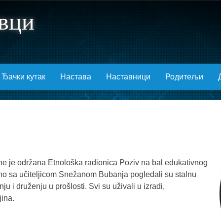
вци
Ђачки кутак
Настава
Наставници
Родитељи
 je održana Etnološka radionica Poziv na bal edukativnog
edno sa učiteljicom Snežanom Bubanja pogledali su stalnu
 i druženju u prošlosti. Svi su uživali u izradi,
jina.