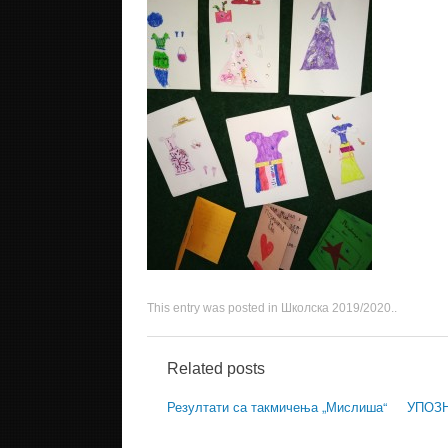
This entry was posted in
Школска 2019/2020.
.
Related posts
Резултати са такмичења „Мислиша“
УПОЗ