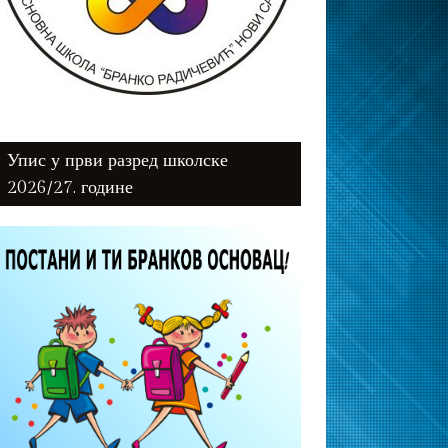
Упис у први разред школске
2026/27. године