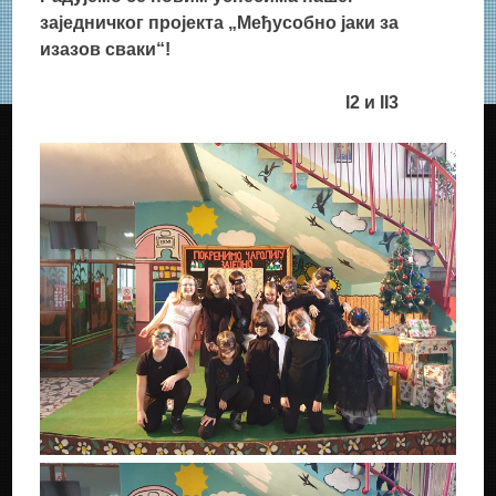
заједничког пројекта „Међусобно јаки за
изазов сваки“!
I2
и
II3