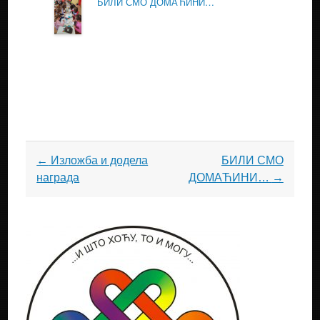
БИЛИ СМО ДОМАЋИНИ…
Post
←
Изложба и додела
БИЛИ СМО
navigation
награда
ДОМАЋИНИ…
→