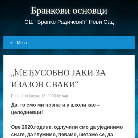
Бранкови основци
ОШ "Бранко Радичевић" Нови Сад
Menu
Skip
to
„MЕЂУСОБНО ЈАКИ ЗА
content
ИЗАЗОВ СВАКИ“
Posted on
јануар 15, 2020
by
sajt
Да, то смо ми познати у школи као –
целодневци!
Ове 2020.године, одлучили смо да ујединимо
снаге, да глумимо, певамо, шетамо се, да