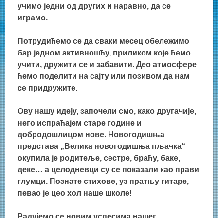
учимо једни од других и наравно, да се
играмо.
Потрудићемо се да сваки месец обележимо
бар једном активношћу, приликом које ћемо
учити, дружити се и забавити. Део атмосфере
ћемо поделити на сајту или позивом да нам
се придружите.
Ову нашу идеју, започели смо, како другачије,
него испраћајем старе године и
добродошлицом нове. Новогодишња
представа „Велика новогодишња пљачка“
окупила је родитеље, сестре, браћу, баке,
деке… а целодневци су се показали као прави
глумци. Познате стихове, уз пратњу гитаре,
певао је цео хол наше школе!
Радујемо се новим успесима нашег