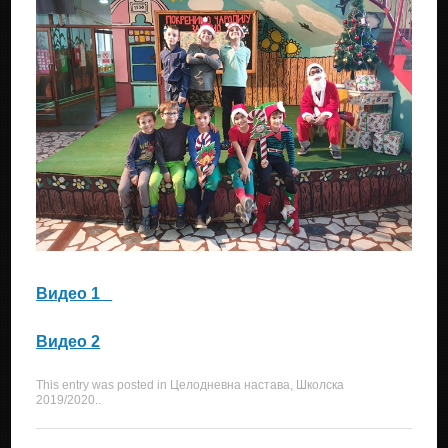
Видео 1
Видео 2
This entry was posted in
Целодневна настава
,
Школска
2019/2020.
.